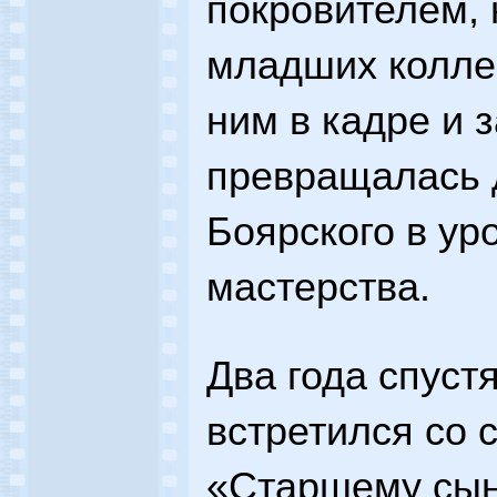
покровителем, 
младших коллег
ним в кадре и 
превращалась 
Боярского в уро
мастерства.
Два года спуст
встретился со 
«Старшему сы