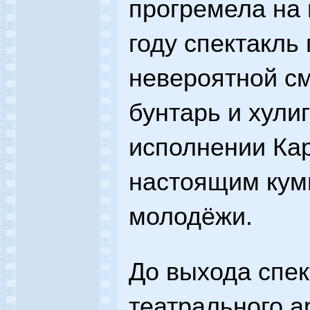
прогремела на 
году спектакль
невероятной с
бунтарь и хули
исполнении Ка
настоящим кум
молодёжи.
До выхода спек
театрального а