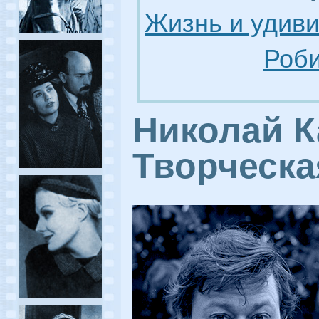
Жизнь и удив
Роби
Николай К
Творческа