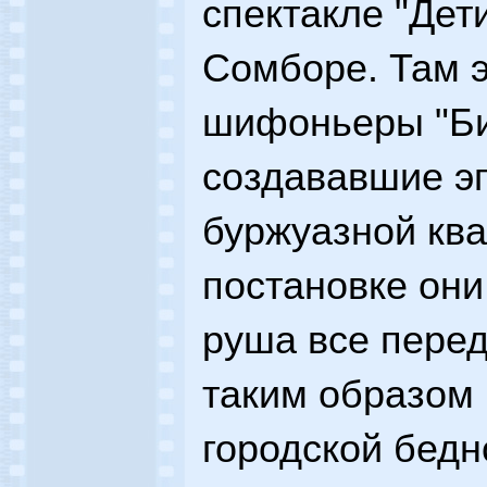
спектакле "Дети
Сомборе. Там 
шифоньеры "Би
создававшие эп
буржуазной ква
постановке они
руша все перед
таким образом 
городской бедно