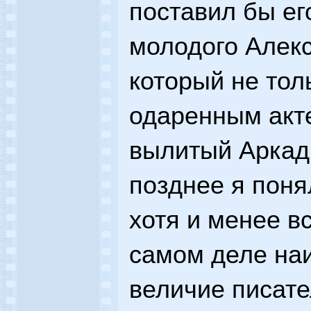
поставил бы его
молодого Алек
который не тол
одаренным акте
вылитый Аркад
позднее я понял
хотя и менее в
самом деле на
величие писат