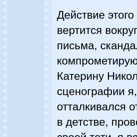
Действие этого
вертится вокру
письма, сканд
компрометирую
Катерину Никол
сценографии я,
отталкивался о
в детстве, про