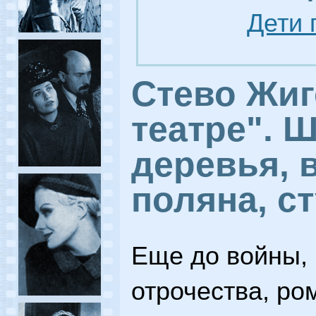
Дети 
Стево Жиг
театре". 
деревья, 
поляна, с
Еще до войны, 
отрочества, ро