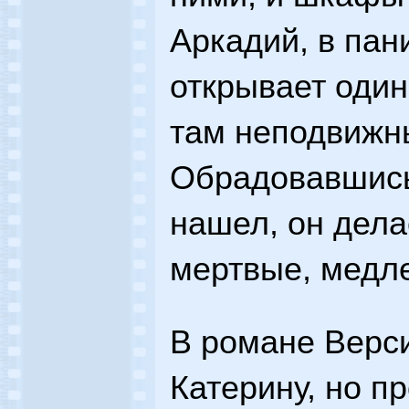
Аркадий, в пан
открывает один
там неподвижны
Обрадовавшись,
нашел, он делае
мертвые, медл
В романе Верс
Катерину, но п