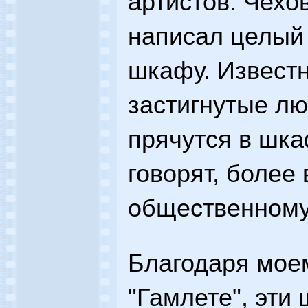
артистов. Чехо
написал целый
шкафу. Известн
застигнутые лю
прячутся в шка
говорят, более
общественному
Благодаря моем
"Гамлете", эт