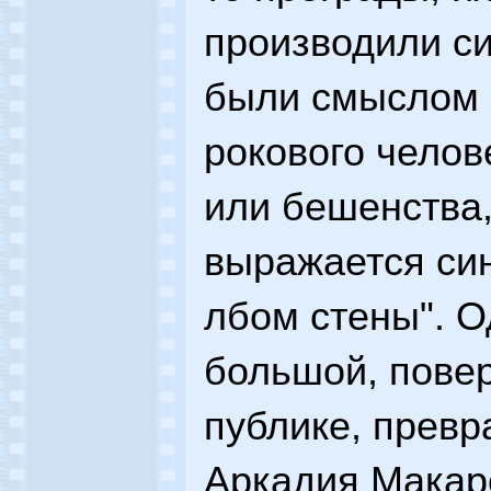
производили си
были смыслом 
рокового челов
или бешенства,
выражается си
лбом стены". 
большой, повер
публике, превр
Аркадия Макаро