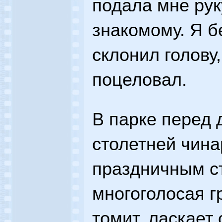
подала мне рук
знакомому. Я б
склонил голову
поцеловал.
В парке перед 
столетней чин
праздничным с
многоголосая г
томит, ласкает 