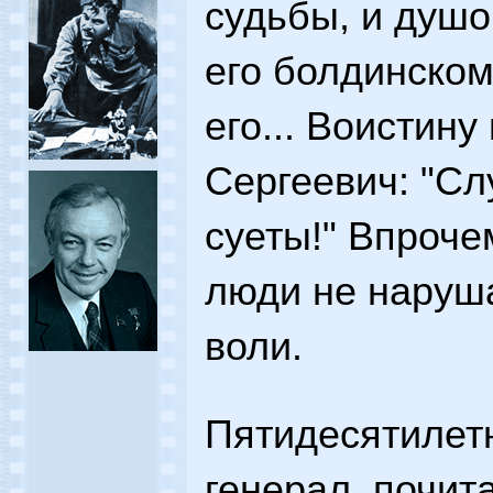
судьбы, и душ
его болдинском
его... Воистин
Сергеевич: "Сл
суеты!" Впроче
люди не наруша
воли.
Пятидесятилетн
генерал, почит