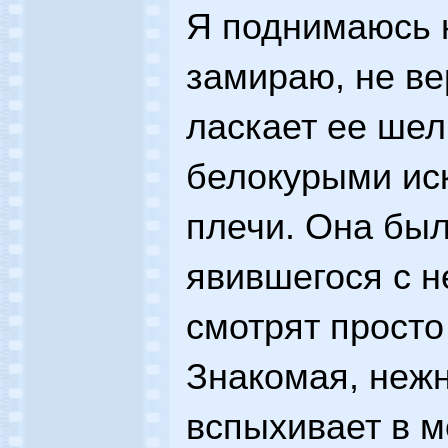
Я поднимаюсь 
замираю, не ве
ласкает ее шел
белокурыми ис
плечи. Она был
явившегося с н
смотрят просто 
Знакомая, неж
вспыхивает в м