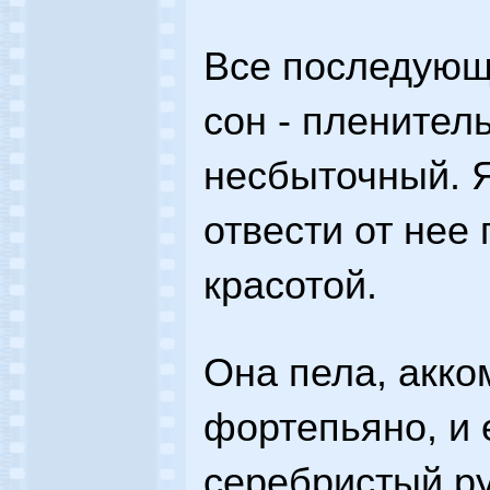
Все последующ
сон - пленител
несбыточный. Я
отвести от нее 
красотой.
Она пела, акко
фортепьяно, и 
серебристый ру