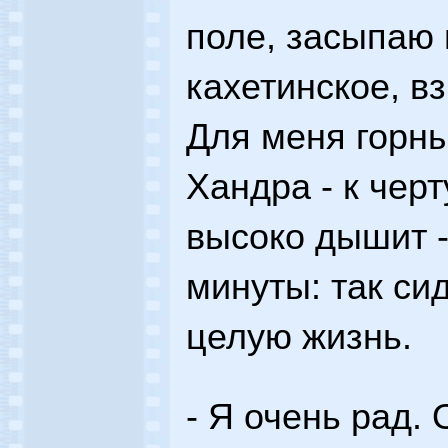
поле, засыпаю 
кахетинское, в
Для меня горны
Хандра - к черт
высоко дышит -
минуты: так си
целую жизнь.
- Я очень рад. 