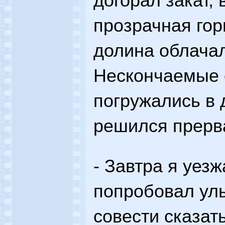
догорал закат,
прозрачная гор
долина облачал
Нескончаемые 
погружались в 
решился прерв
- Завтра я уезж
попробовал улы
совести сказат