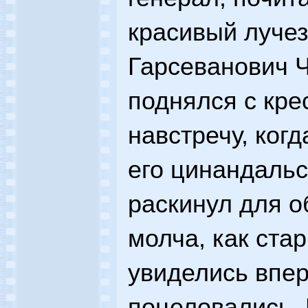
красивый луче
Гарсеванович 
поднялся с кре
навстречу, когд
его цинандальс
раскинул для о
молча, как ста
увиделись впе
поцеловались.