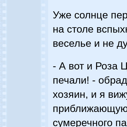
Уже солнце пер
на столе вспых
веселье и не д
- А вот и Роза
печали! - обра
хозяин, и я виж
приближающуюс
сумеречного пар