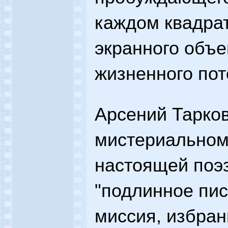
каждом квадра
экранного объ
жизненного пот
Арсений Тарков
мистериальном
настоящей поэз
"подлинное пис
миссия, избран