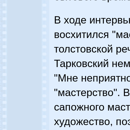
В ходе интервь
восхитился "ма
толстовской ре
Тарковский не
"Мне неприятно
"мастерство". В
сапожного маст
художество, п