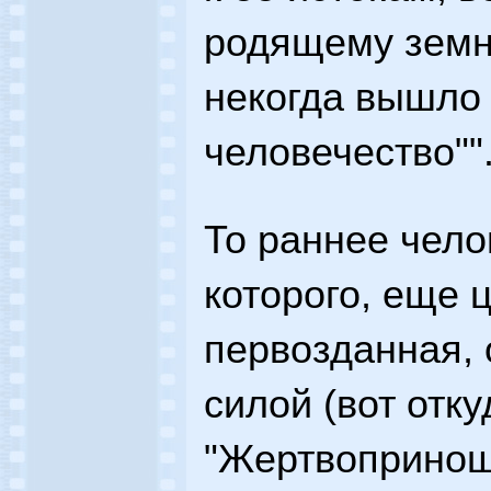
родящему земно
некогда вышло
человечество""
То раннее чело
которого, еще 
первозданная,
силой (вот отк
"Жертвопринош