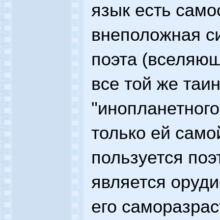
язык есть само
внеположная с
поэта (вселяющ
все той же таи
"инопланетного
только ей само
пользуется поэ
является оруди
его саморазра