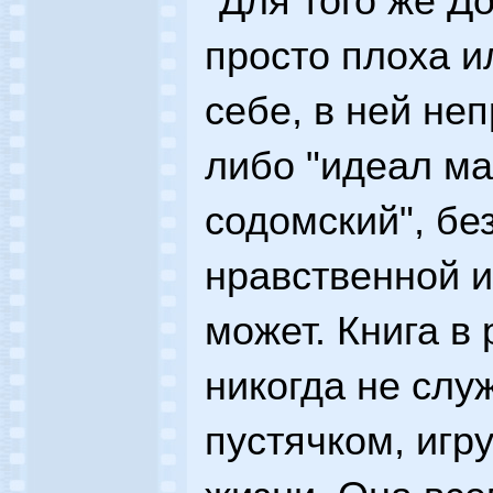
"Для того же До
просто плоха и
себе, в ней не
либо "идеал ма
содомский", бе
нравственной и
может. Книга в
никогда не сл
пустячком, игр