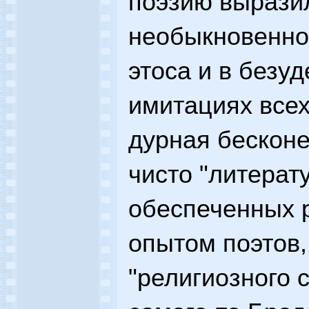
поэзию выразил
необыкновенно
этоса и в без
имитациях всех
дурная бесконе
чисто "литерат
обеспеченных 
опытом поэтов,
"религиозного с