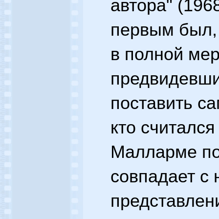
автора" (196
первым был,
в полной ме
предвидевши
поставить са
кто считался
Малларме пол
совпадает с
представлени