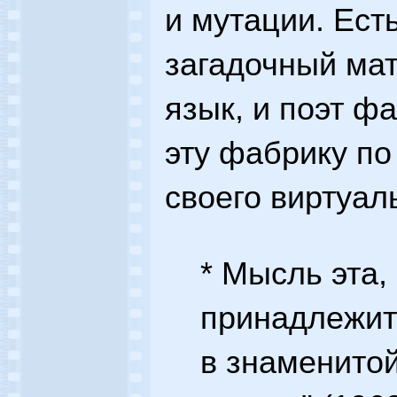
и мутации. Ест
загадочный ма
язык, и поэт ф
эту фабрику п
своего виртуал
* Мысль эта,
принадлежит 
в знаменитой