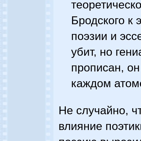
теоретическ
Бродского к э
поэзии и эсс
убит, но ген
прописан, он
каждом атоме
Не случайно, ч
влияние поэтик