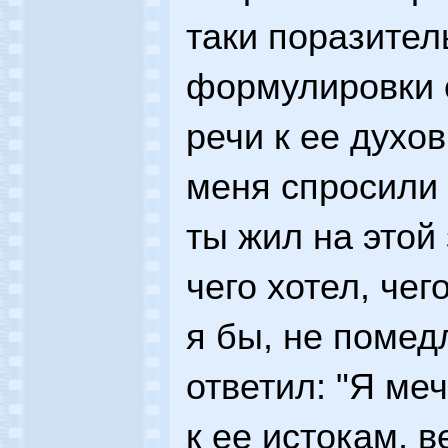
таки поразител
формулировки 
речи к ее духо
меня спросили 
ты жил на этой
чего хотел, чег
я бы, не помед
ответил: "Я ме
к ее истокам, в