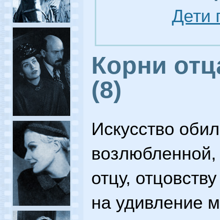
Дети 
Корни отц
(8)
Искусство оби
возлюбленной, 
отцу, отцовств
на удивление м