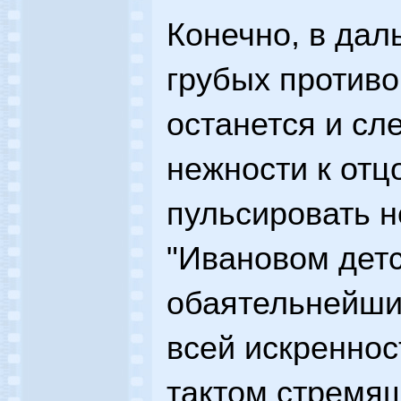
Конечно, в дал
грубых противо
останется и сл
нежности к отц
пульсировать н
"Ивановом детс
обаятельнейши
всей искренно
тактом стремя