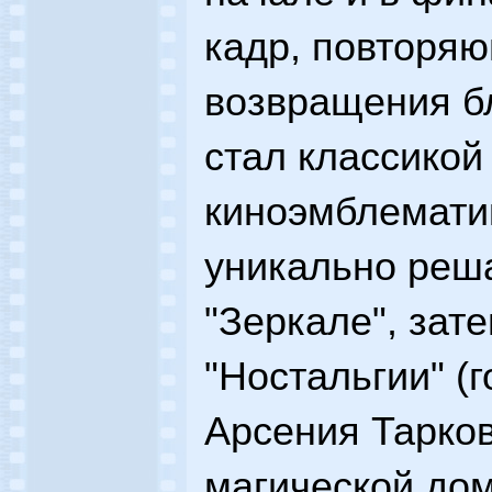
кадр, повторя
возвращения б
стал классико
киноэмблемати
уникально реша
"Зеркале", зате
"Ностальгии" (
Арсения Тарков
магической дом