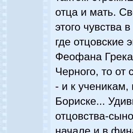
отца и мать. С
этого чувства в
где отцовские э
Феофана Грека,
Черного, то от
- и к ученикам, 
Бориске... Уди
отцовства-сыно
начале и в фин