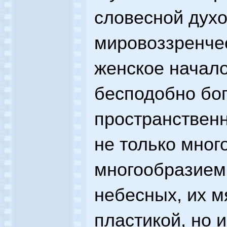
словесной духо
мировоззренчес
женское начало
бесподобно бо
пространственн
не только мног
многообразием
небесных, их м
пластикой, но 