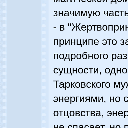
значимую част
- в "Жертвопри
принципе это з
подробного раз
сущности, одно
Тарковского м
энергиями, но 
отцовства, эн
не спасает, но 