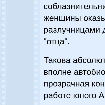
соблазнительн
женщины оказы
разлучницами д
"отца".
Такова абсолю
вполне автоби
прозрачная ко
работе юного А