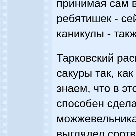
принимая сам в
ребятишек - с
каникулы - так
Тарковский рас
сакуры так, ка
знаем, что в э
способен сдела
можжевельника
выглядел соотв