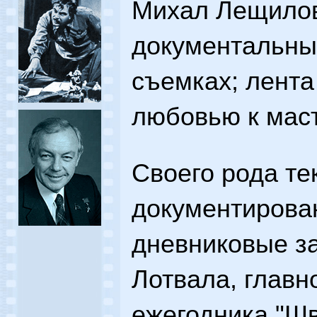
Михал Лещилов
документальны
съемках; лента
любовью к маст
Своего рода те
документирова
дневниковые з
Лотвала, главн
ежегодника "Ш