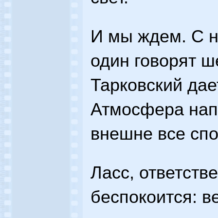
И мы ждем. С н
один говорят ш
Тарковский дае
Атмосфера нап
внешне все сп
Ласс, ответств
беспокоится: в