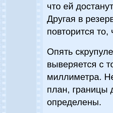
что ей достану
Другая в резер
повторится то,
Опять скрупуле
выверяется с т
миллиметра. Н
план, границы 
определены.