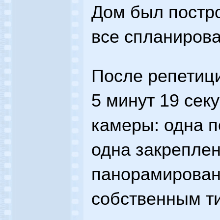
Дом был постро
все спланирова
После репетиц
5 минут 19 секу
камеры: одна п
одна закреплен
панорамировани
собственным т