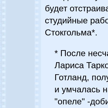
будет отстраив
студийные рабо
Стокгольма*.
* После несч
Лариса Тарк
Готланд, пол
и умчалась н
"опеле" -доб