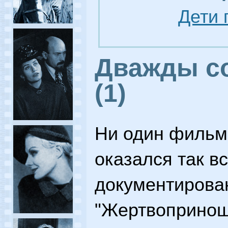
Дети 
Дважды с
(1)
Ни один фильм 
оказался так в
документирован
"Жертвопринош