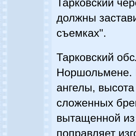
Тарковский чер
должны застави
съемках".
Тарковский обс
Норшольмене. Е
ангелы, высота
сложенных бре
вытащенной из
поправляет изго