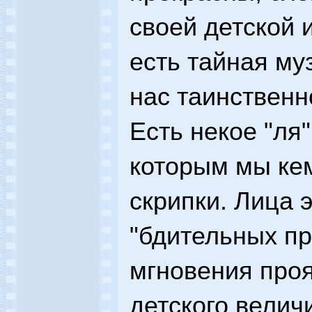
своей детской 
есть тайная муз
нас таинственн
Есть некое "ля
которым мы кем
скрипки. Лица э
"бдительных пр
мгновения проя
детского величи