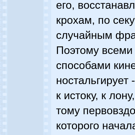
его, восстанав
крохам, по сек
случайным фра
Поэтому всем
способами кин
ностальгирует 
к истоку, к лону
тому первовздо
которого начал