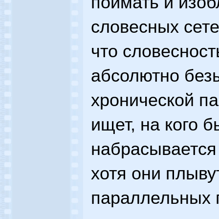
поймать и изоб
словесных сете
что словесност
абсолютно безы
хронической па
ищет, на кого б
набрасывается 
хотя они плыву
параллельных 