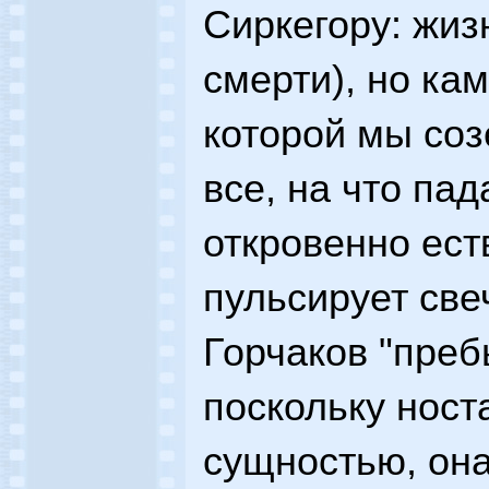
Сиркегору: жизн
смерти), но ка
которой мы соз
все, на что пад
откровенно ест
пульсирует све
Горчаков "преб
поскольку ност
сущностью, она