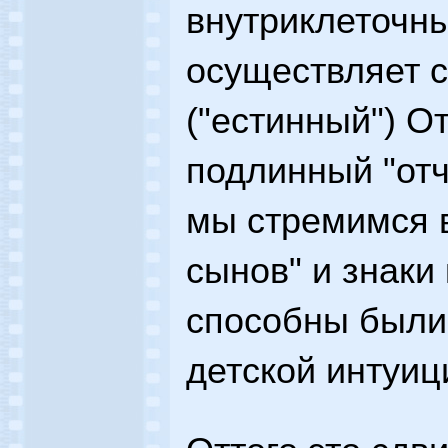
внутриклеточны
осуществляет 
("естинный") От
подлинный "отч
мы стремимся в
сынов" и знаки
способны были
детской интуиц