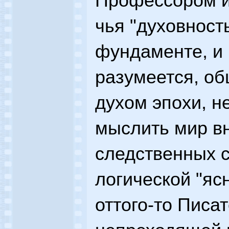
Профессором и
чья "духовност
фундаменте, и 
разумеется, о
духом эпохи, н
мыслить мир в
следственных с
логической "яс
оттого-то Писа