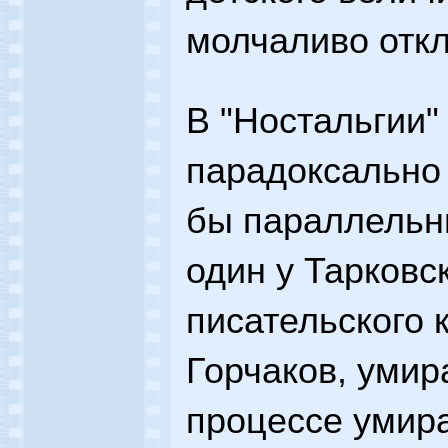
молчаливо откл
В "Ностальгии
парадоксально 
бы параллельн
один у Тарковс
писательского 
Горчаков, умира
процессе умира