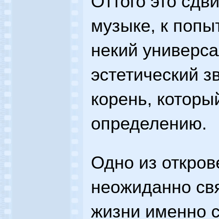
Оттого это сдв
музыке, к попыт
некий универса
эстетический зв
корень, которы
определению.
Одно из откров
неожиданно св
жизни именно с