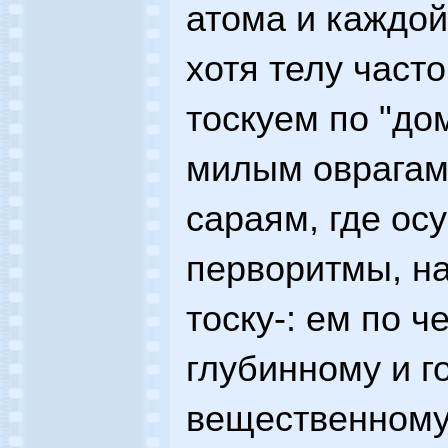
атома и каждой
хотя телу част
тоскуем по "дом
милым оврагам,
сараям, где о
перворитмы, н
тоску-: ем по ч
глубинному и г
вещественному