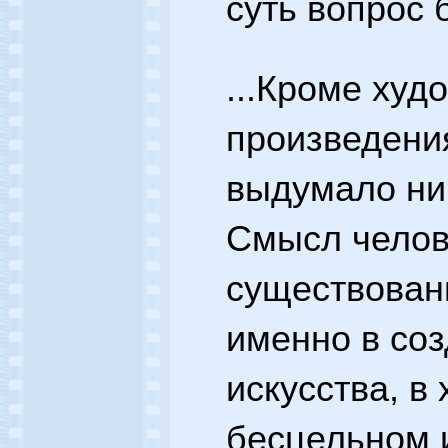
суть вопрос 
...Кроме худ
произведения
выдумало ни
Смысл челов
существовани
именно в со
искусства, в
бесцельном 