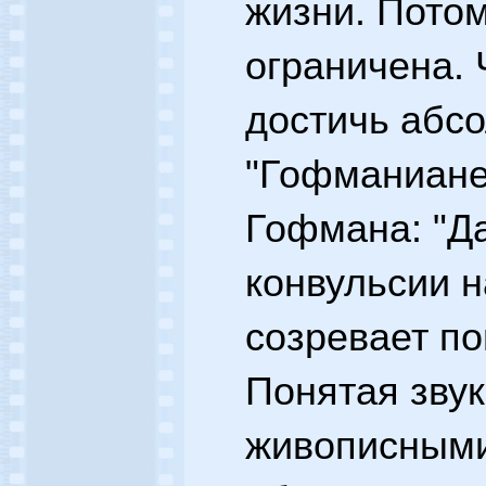
жизни. Потом
ограничена. 
достичь абсо
"Гофманиане"
Гофмана: "Д
конвульсии н
созревает по
Понятая звук
живописными