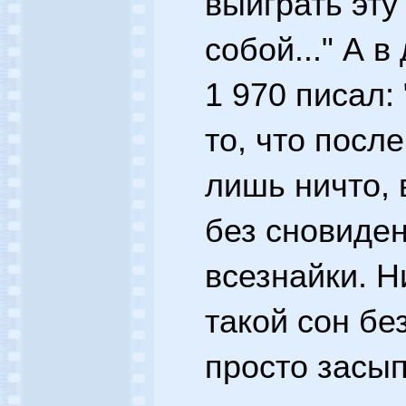
выиграть эту
собой..." А в
1 970 писал:
то, что посл
лишь ничто, 
без сновиден
всезнайки. Н
такой сон бе
просто засып