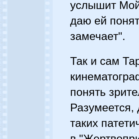
услышит Мой 
даю ей понят
замечает".
Так и сам Та
кинематогра
понять зрите
Разумеется, 
таких патети
в "Жертвопр