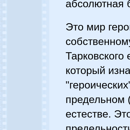
абсолютная б
Это мир геро
собственному
Тарковского 
который изна
"героических
предельном 
естестве. Эт
предельност