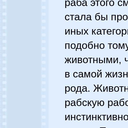
раба этого с
стала бы про
иных категор
подобно тому
животными, 
в самой жизн
рода. Живот
рабскую рабо
инстинктивн