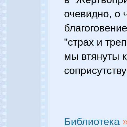
очевидно, о 
благоговени
"страх и треп
мы втянуты 
соприсутств
Библиотека