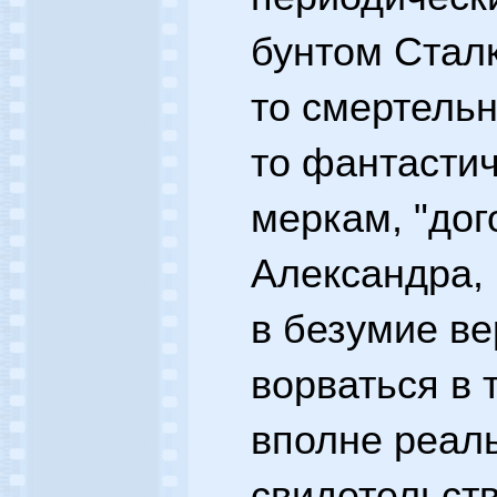
бунтом Сталк
то смертельн
то фантасти
меркам, "дог
Александра,
в безумие ве
ворваться в 
вполне реал
свидетельств