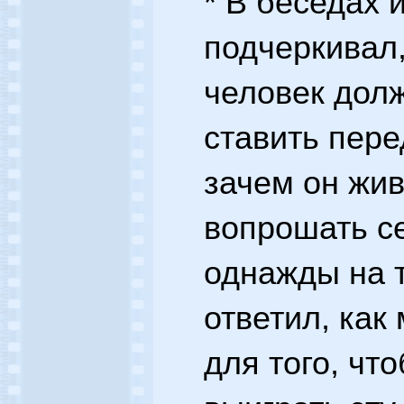
* В беседах 
подчеркивал
человек долж
ставить пере
зачем он жив
вопрошать се
однажды на 
ответил, ка
для того, чт