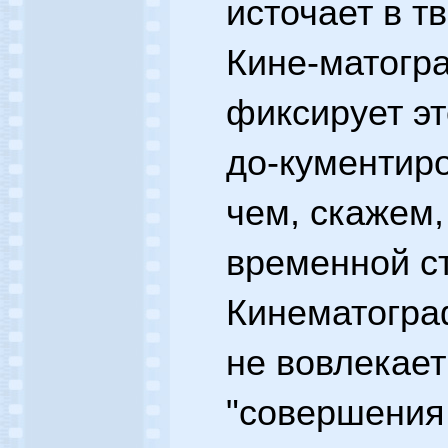
источает в т
Кине-матогр
фиксирует э
до-кументир
чем, скажем,
временной с
Кинематогра
не вовлекает
"совершения 