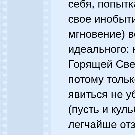
себя, попытк
свое инобыти
мгновение) 
идеального: 
Горящей Свеч
потому толь
явиться не у
(пусть и куль
легчайше от