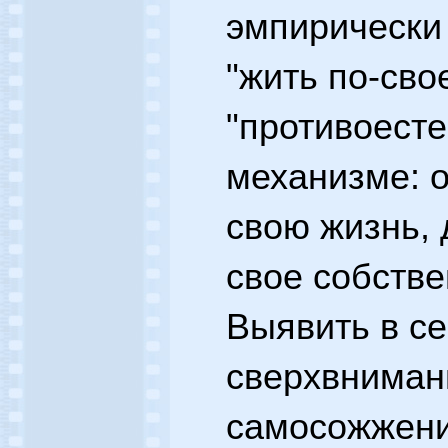
эмпирически
"жить по-сво
"противоест
механизме: 
свою жизнь, 
свое собств
Выявить в се
сверхвниман
самосожжени