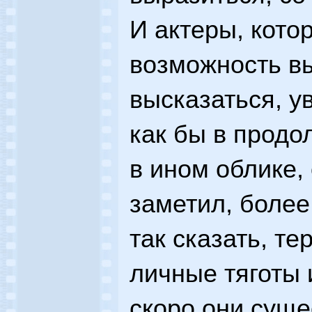
И актеры, кото
возможность в
высказаться, у
как бы в продо
в ином облике, 
заметил, более
так сказать, т
личные тяготы 
скоро они суще