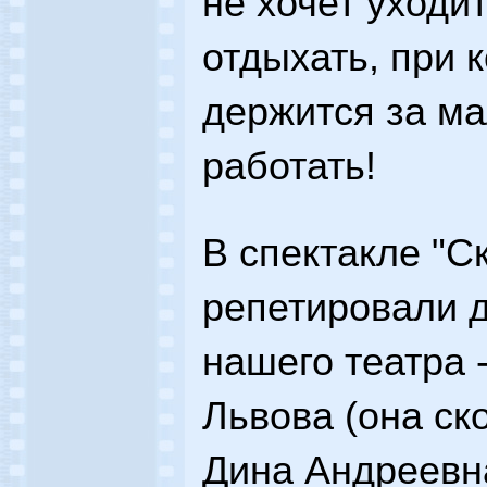
не хочет уходит
отдыхать, при 
держится за м
работать!
В спектакле "С
репетировали 
нашего театра 
Львова (она ско
Дина Андреевна