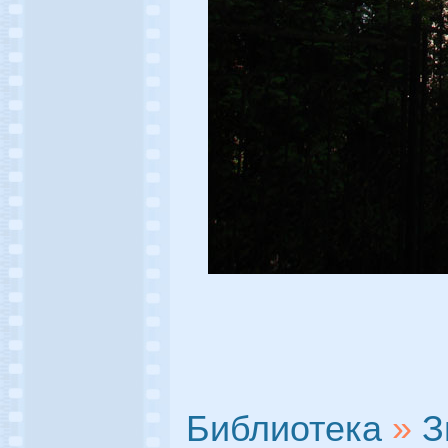
Библиотека
»
З