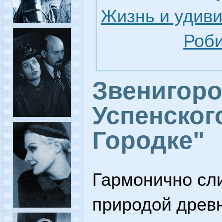
Жизнь и удив
Роби
Звенигоро
Успенског
Городке"
Гармонично сл
природой древн