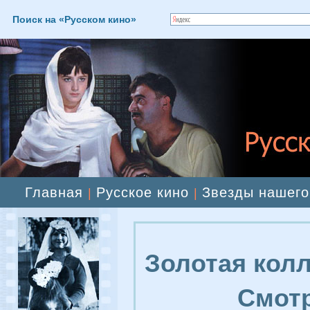
Поиск на «Русском кино»
Главная
Русское кино
Звезды нашего
|
|
Золотая колл
Смотр