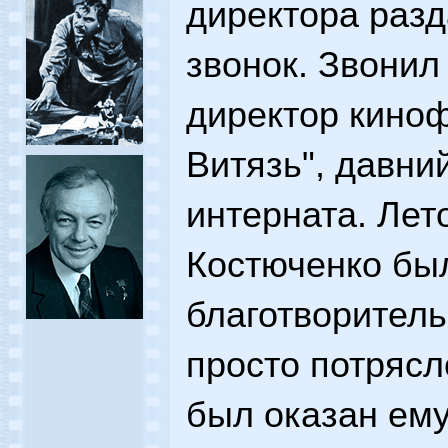
директора разд
звонок. Звони
директор кино
Витязь", давни
интерната. Лет
Костюченко был
благотворител
просто потрясл
был оказан ем