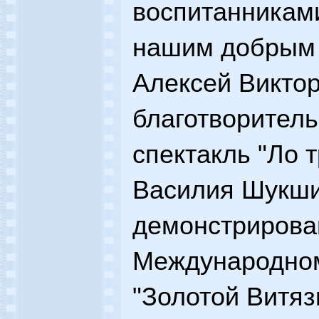
воспитанниками
нашим добрым д
Алексей Викто
благотворитель
спектакль "Ло т
Василия Шукши
демонстрировав
Международно
"Золотой Витязь