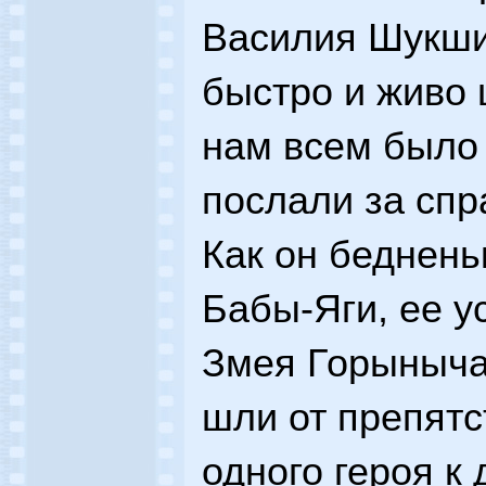
Василия Шукшин
быстро и живо 
нам всем было
послали за спр
Как он беднень
Бабы-Яги, ее у
Змея Горыныча
шли от препятс
одного героя к 