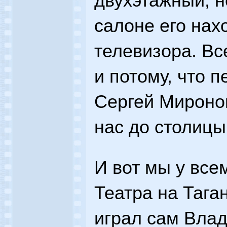
двухэтажный, н
салоне его нах
телевизора. Вс
и потому, что 
Сергей Мироно
нас до столицы
И вот мы у все
Театра на Таган
играл сам Вла