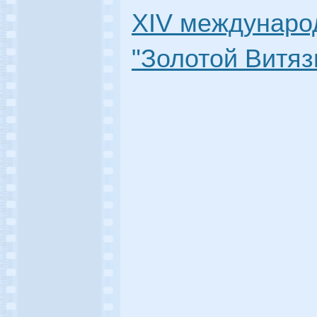
XIV междунар
"Золотой Витязь