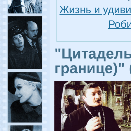
Жизнь и удив
Роби
"Цитадель
границе)"