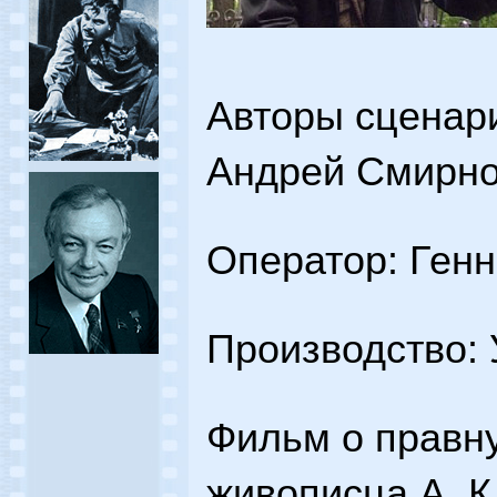
Авторы сценари
Андрей Смирн
Оператор: Ген
Производство:
Фильм о правну
живописца А. К