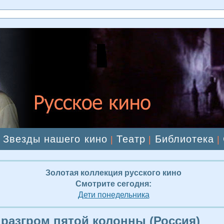
Звезды нашего кино
Театр
Библиотека
|
|
|
|
Золотая коллекция русского кино
Смотрите сегодня:
Дети понедельника
 разгром пятой колонны (Россия)