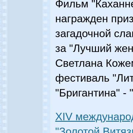
Фильм "Каханне
награжден при
загадочной сла
за "Лучший жен
Светлана Кожем
фестиваль "Лит
"Бригантина" -
XIV междунар
"Золотой Витязь