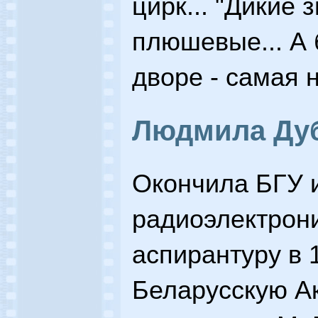
цирк... "Дикие 
плюшевые... А
дворе - самая 
Людмила Ду
Окончила БГУ 
радиоэлектроник
аспирантуру в 1
Беларусскую А