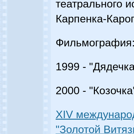
театрального ис
Карпенка-Карог
Фильмография
1999 - "Дядечк
2000 - "Козочка
XIV междунар
"Золотой Витязь