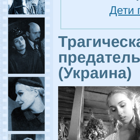
Дети 
Трагическ
предател
(Украина)