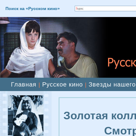
Поиск на «Русском кино»
Главная
Русское кино
Звезды нашего
|
|
Золотая колл
Смотр