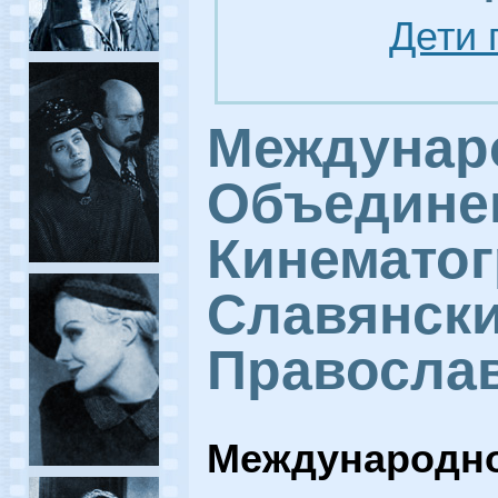
Дети 
Междунар
Объедине
Кинемато
Славянски
Правосла
Международн