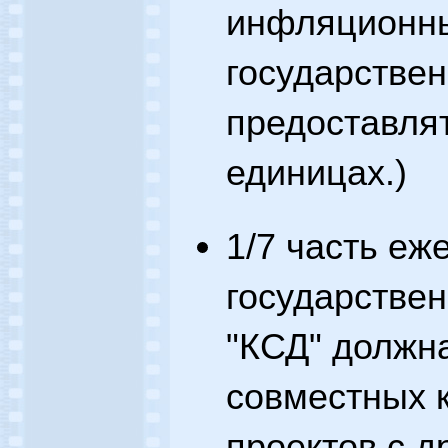
инфляционны
государстве
предоставля
единицах.)
1/7 часть еж
государстве
"КСД" должн
совместных 
проектов с д