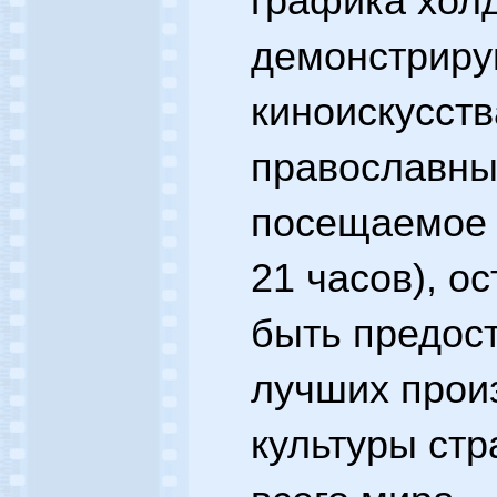
графика холд
демонстриру
киноискусств
православны
посещаемое в
21 часов), о
быть предос
лучших прои
культуры ст