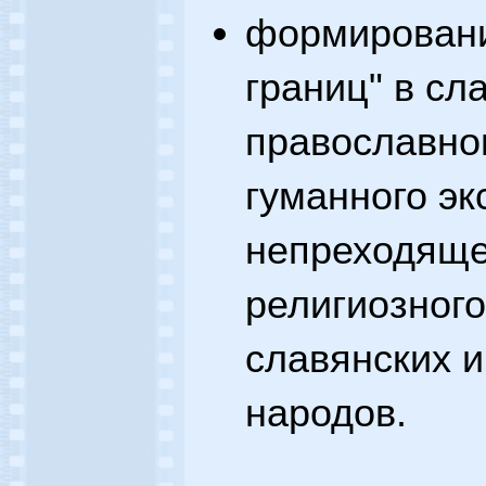
формировани
границ" в сл
православно
гуманного эк
непреходящег
религиозного
славянских 
народов.