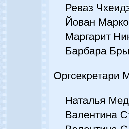
Реваз Чхеидз
Йован Марко
Маргарит Ник
Барбара Бры
Оргсекретари
Наталья Медв
Валентина С