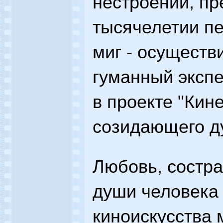
нестроений, пр
тысячелетии п
миг - осуществ
гуманный эксп
в проекте "Кин
созидающего ду
Любовь, состр
души человека
киноискусства 