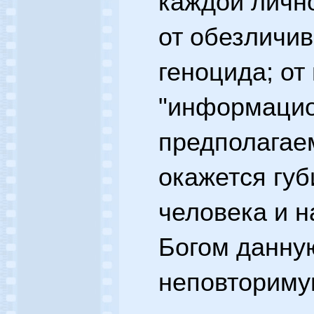
каждой лично
от обезличив
геноцида; от
"информацио
предполагае
окажется губ
человека и н
Богом данную
неповториму