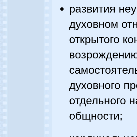
развития не
духовном от
открытого ко
возрождению
самостоятел
духовного пр
отдельного н
общности;