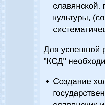
славянской,
культуры, (с
систематичес
Для успешной 
"КСД" необход
Создание хо
государстве
славянских 