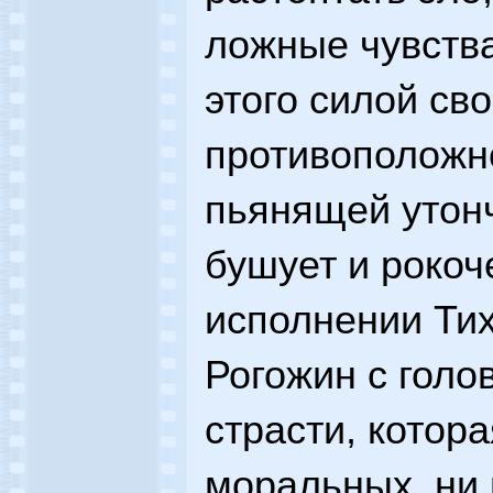
ложные чувства
этого силой сво
противоположно
пьянящей утон
бушует и рокоч
исполнении Ти
Рогожин с голо
страсти, котора
моральных, ни