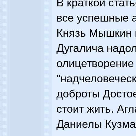
В краткой стат
все успешные а
Князь Мышкин 
Дугалича надол
олицетворение 
"надчеловеческ
доброты Достое
стоит жить. Аг
Даниелы Кузма