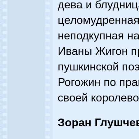
дева и блудниц
целомудренная
неподкупная на
Иваны Жигон п
пушкинской поэ
Рогожин по пра
своей королево
Зоран Глушче