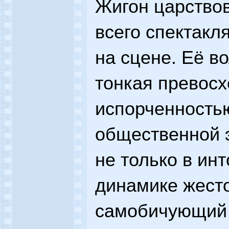
Жигон царство
всего спектакл
на сцене. Её в
тонкая превосх
испорченность
общественной 
не только в инт
динамике жесто
самобичующий 