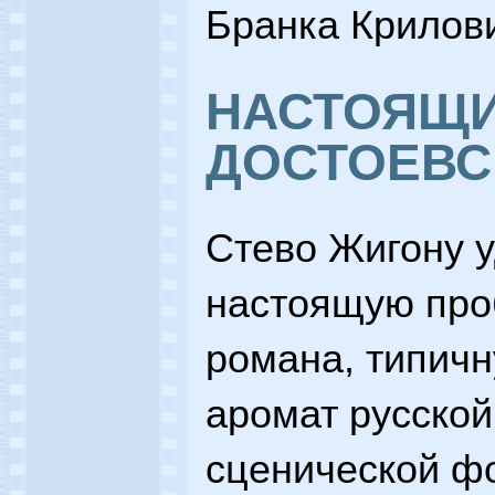
Бранка Крилови
НАСТОЯЩ
ДОСТОЕВС
Стево Жигону у
настоящую про
романа, типич
аромат русской
сценической ф