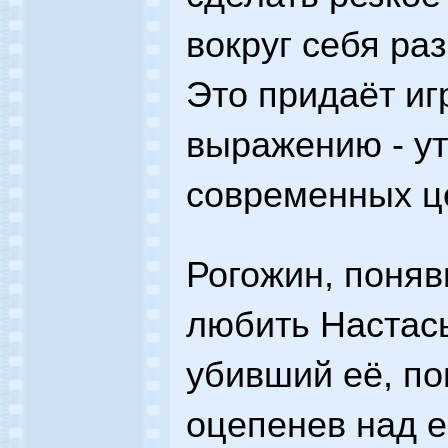
вокруг себя ра
Это придаёт иг
выражению - у
современных ц
Рогожин, поняв
любить Настас
убивший её, по
оцепенев над е