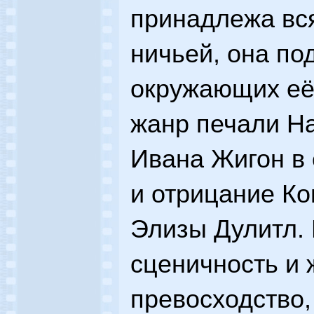
принадлежа вся
ничьей, она по
окружающих её
жанр печали Н
Ивана Жигон в 
и отрицание Ко
Элизы Дулитл.
сценичность и
превосходство,