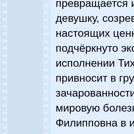
превращается и
девушку, созр
настоящих ценн
подчёркнуто э
исполнении Ти
привносит в гр
зачарованности
мировую болез
Филипповна в 