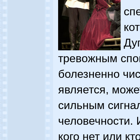
сп
ко
Ду
тревожным спо
болезненно чис
является, може
сильным сигна
человечности. 
кого нет или кт