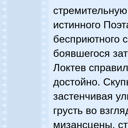
стремительную
истинного Поэт
бесприютного с
боявшегося зат
Локтев справил
достойно. Скуп
застенчивая ул
грусть во взгл
мизансцены, с