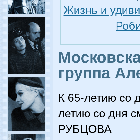
Жизнь и удив
Роби
Московска
группа Ал
К 65-летию со 
летию со дня с
РУБЦОВА