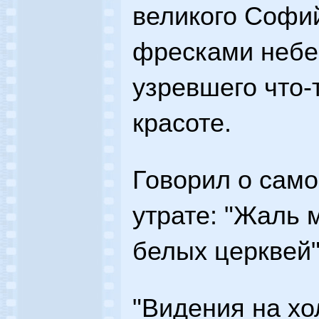
великого Софий
фресками небе
узревшего что-
красоте.
Говорил о сам
утрате: "Жаль
белых церквей".
"Видения на хо