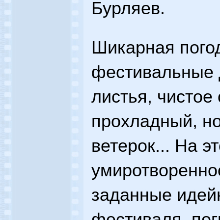
Бурляев.
Шикарная пого
фестивальные 
листья, чистое
прохладный, н
ветерок... На 
умиротворенно
заданные иде
фестиваля, по