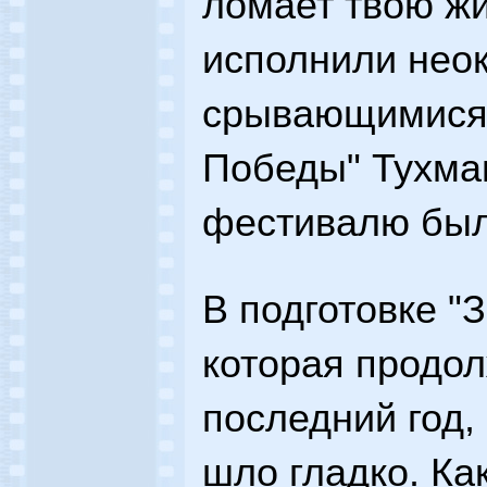
ломает твою жи
исполнили нео
срывающимися 
Победы" Тухма
фестивалю был
В подготовке "З
которая продо
последний год,
шло гладко. Ка