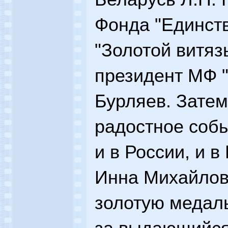
Фонда "Единств
"Золотой витяз
президент МФ "
Бурляев. Зате
радостное собы
и в России, и 
Инна Михайлов
золотую медаль