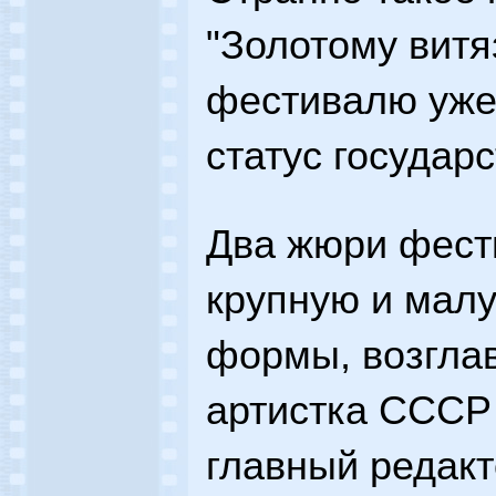
"Золотому витяз
фестивалю уже
статус государс
Два жюри фест
крупную и мал
формы, возгла
артистка СССР
главный редак