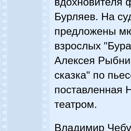
вдохновителя 
Бурляев. На су
предложены мю
взрослых "Бура
Алексея Рыбни
сказка" по пье
поставленная 
театром.
Владимир Чебу