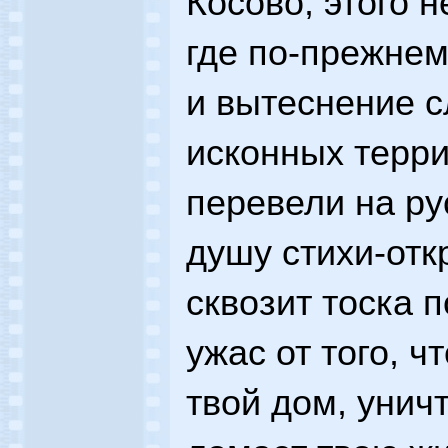
Косово, этого 
где по-прежне
и вытеснение с
исконных терри
перевели на р
душу стихи-отк
сквозит тоска 
ужас от того, ч
твой дом, унич