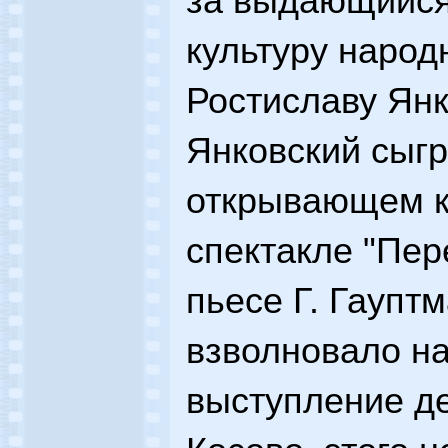
за выдающийся
культуру наро
Ростиславу Янк
Янковский сыгр
открывающем к
спектакле "Пер
пьесе Г. Гаупт
взволновало н
выступление де