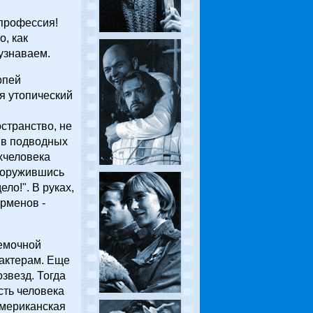
 профессия!
о, как
узнаваем.
опей
я утопический
странство, не
о в подводных
хчеловека
вооружившись
ело!". В руках,
ерменов -
ъемочной
актерам. Еще
звезд. Тогда
сть человека
Американская