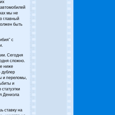
ких
у автомобилей
нах мы не
то главный
должен быть
ибия" с
и.
хии. Сегодня
годня сложно.
же ниже
- дублер
ы и переломы,
льбиты и
 статуэтки
ал Дениэла
ь ставку на