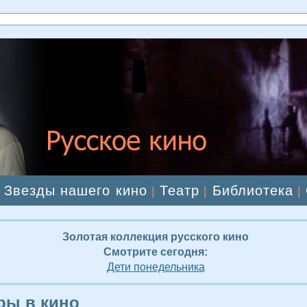
Звезды нашего кино
Театр
Библиотека
|
|
|
|
Золотая коллекция русского кино
Смотрите сегодня:
Дети понедельника
ры в кино