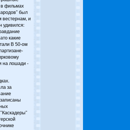
 в фильмах
народов" был
 вестернам, и
н удивился:
правдание
ато какие
тали В 50-ом
партизане-
ирковому
и на лошади -
ках.
ла за
вание
 записаны
тных
 "Каскадеры"
терской
очнике