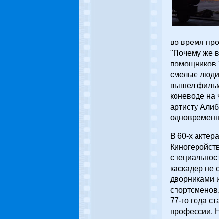
во время про
"Почему же в
помощников "
смелые люди"
вышел фильм
коневоде на 
артисту Алиб
одновременно
В 60-х актер
Киногеройств
специальност
каскадер не 
дворниками и
спортсменов.
77-го года с
профессии. 