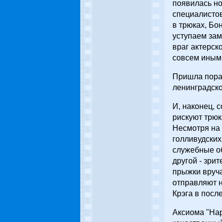
появилась но
специалистов
в трюках, Бо
уступаем зам
враг актерск
совсем иным,
Пришла пора 
ленинградско
И, наконец, 
рискуют трюк
Несмотря на 
голливудских
служебные об
другой - зри
прыжки вруча
отправляют н
Крэга в посл
Аксиома "Нар