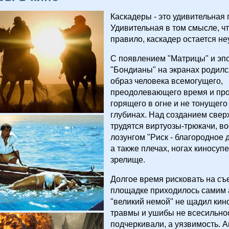
Каскадеры - это удивительная
Удивительная в том смысле, чт
правило, каскадер остается не
С появлением "Матрицы" и эп
"Бондианы" на экранах родилс
образ человека всемогущего,
преодолевающего время и про
горящего в огне и не тонущег
глубинах. Над созданием свер
трудятся виртуозы-трюкачи, 
лозунгом "Риск - благородное д
а также плечах, ногах киносуп
зрелище.
Долгое время рисковать на с
площадке приходилось самим 
"великий немой" не щадил кино
травмы и ушибы не всесильно
подчеркивали, а уязвимость. 