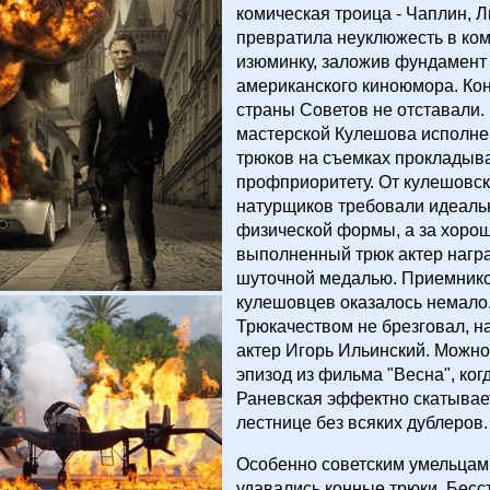
комическая троица - Чаплин, Л
превратила неуклюжесть в ко
изюминку, заложив фундамент
американского киноюмора. Ко
страны Советов не отставали.
мастерской Кулешова исполне
трюков на съемках прокладыва
профприоритету. От кулешовс
натурщиков требовали идеаль
физической формы, а за хоро
выполненный трюк актер нагр
шуточной медалью. Приемнико
кулешовцев оказалось немало
Трюкачеством не брезговал, н
актер Игорь Ильинский. Можн
эпизод из фильма "Весна", ког
Раневская эффектно скатывае
лестнице без всяких дублеров.
Особенно советским умельцам
удавались конные трюки. Бес