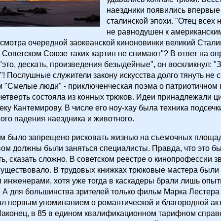
наездники появились впервые
сталинской эпохи. "Отец всех 
не равнодушен к американским
смотра очередной заокеанской киноновинки великий Стали
 Советском Союзе таких картин не снимают"? В ответ на о
это, дескать, произведения безыдейные", он воскликнул: "З
! Послушные служители закону искусства долго тянуть не с
 "Смелые люди" - приключенческая поэма о патриотичном 
четверть состояла из конных трюков. Идеи принадлежали ц
еку Кантемирову. В числе его ноу-хау была техника подсечк
го падения наездника и животного.
ам было запрещено рисковать жизнью на съемочных площад
ом должны были заняться специалисты. Правда, что это бы
ь, сказать сложно. В советском реестре о кинопрофессии з
существовало. В трудовых книжках трюковые мастера были
 инженерами, хотя уже тогда в каскадеры брали лишь опы
 А для большинства зрителей только фильм Марка Лестера
тал первым упоминанием о романтической и благородной ак
Наконец, в 85 в едином квалификационном тарифном справ