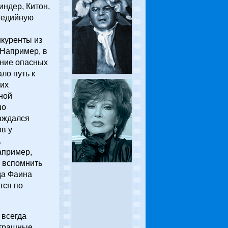
индер, Китон,
медийную
нкуренты из
 Например, в
ние опасных
ло путь к
ких
ной
шо
аждался
в у
.
апример,
о вспомнить
да Фаина
тся по
 всегда
страшные