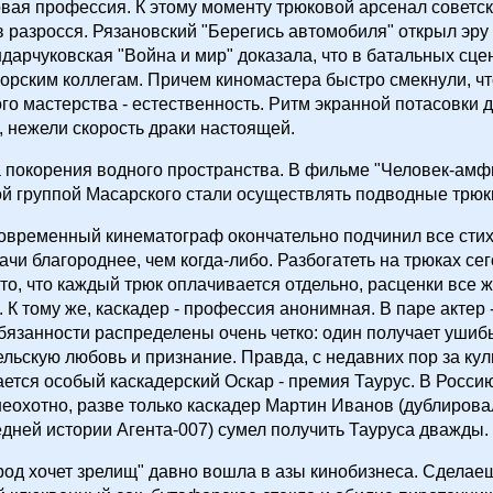
вая профессия. К этому моменту трюковой арсенал советс
 разросся. Рязановский "Берегись автомобиля" открыл эр
ндарчуковская "Война и мир" доказала, что в батальных сце
орским коллегам. Причем киномастера быстро смекнули, ч
ого мастерства - естественность. Ритм экранной потасовки 
 нежели скорость драки настоящей.
покорения водного пространства. В фильме "Человек-амф
й группой Масарского стали осуществлять подводные трюк
современный кинематограф окончательно подчинил все сти
ачи благороднее, чем когда-либо. Разбогатеть на трюках се
то, что каждый трюк оплачивается отдельно, расценки все 
. К тому же, каскадер - профессия анонимная. В паре актер 
язанности распределены очень четко: один получает ушиб
тельскую любовь и признание. Правда, с недавних пор за ку
ется особый каскадерский Оскар - премия Таурус. В Россию
еохотно, разве только каскадер Мартин Иванов (дублиров
едней истории Агента-007) сумел получить Тауруса дважды.
од хочет зрелищ" давно вошла в азы кинобизнеса. Сделаеш