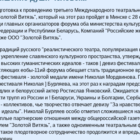
готовка к проведению третьего Международного театральн
олотой Витязь", который на этот раз пройдет в Минске с 28 
и главных организаторов форума оба министерства культур
едерации и Республики Беларусь, Компаний "Российские 
акже ООО "Золотой Витязь".
радиций русского "реалистического театра, популяризация
 укрепление славянского культурного пространства, утверж
 высоких гуманистических идеалов - таков | девиз фестивал
тляющих еобы-11ий форума обещает стать традиционное вр
 фестиваля - золотой медали имени Николая Мордвинова. 
естиваля Николая ] Бурляева, на этот раз к наградам пред
лих и белорусский актер Ростислав Янковский. Ожидается
ти трупп из России и ! Беларуси, Украины и Болгарии, Серб
- коллективов, чье творчество отвечает девизу "За нравст
е идеалы". Николай Бурляев особо отметил сложившиеся н
еплые партнерские отношения между общероссийской газето
лем "Золотой Витязь", а также одноименным театральным 
 такое плодотворное сотрудничество продолжится и впредь
рович.