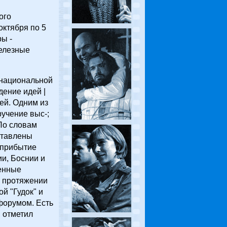
ого
октября по 5
ы -
железные
 национальной
дение идей |
ей. Одним из
учение выс-;
По словам
ставлены
 прибытие
ии, Боснии и
венные
а протяжении
й "Гудок" и
форумом. Есть
, отметил