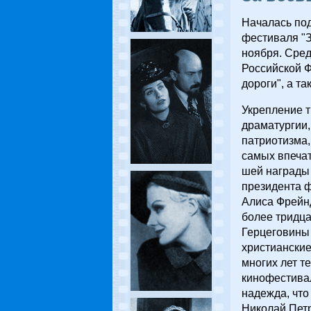
Началась под
фестиваля "З
ноября. Сред
Российской Ф
дороги", а т
Укрепление т
драматургии,
патриотизма,
самых впеча
шей награды
президента ф
Алиса Фрейнд
более тридца
Герцеговины 
христиански
многих лет т
кинофестива
надежда, что
Николай Пет