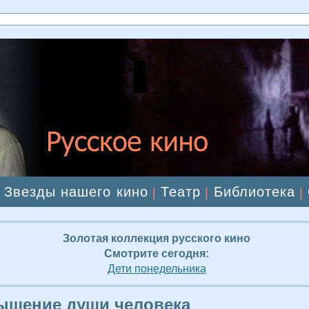
Звезды нашего кино
Театр
Библиотека
|
|
|
|
Золотая коллекция русского кино
Смотрите сегодня:
Дети понедельника
ышение души человека