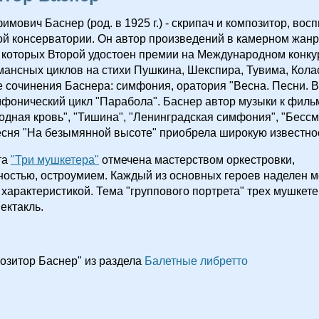
мович Баснер (род. в 1925 г.) - скрипач и композитор, вос
й консерватории. Он автор произведений в камерном жанр
з которых Второй удостоен премии на Международном конку
ансных циклов на стихи Пушкина, Шекспира, Тувима, Кола
 сочинения Баснера: симфония, оратория "Весна. Песни. Во
фонический цикл "Парабола". Баснер автор музыки к филь
Родная кровь", "Тишина", "Ленинградская симфония", "Бесс
есня "На безымянной высоте" приобрела широкую известно
та
"Три мушкетера"
отмечена мастерством оркестровки,
остью, остроумием. Каждый из основных героев наделен м
характеристикой. Тема "группового портрета" трех мушкет
ектакль.
озитор Баснер" из раздела
Балетные либретто