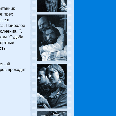
питанник
е: трех
рсе в
са. Наиболее
лнения...",
мам "Судьба
мертный
сть.
еткой
еров проходит