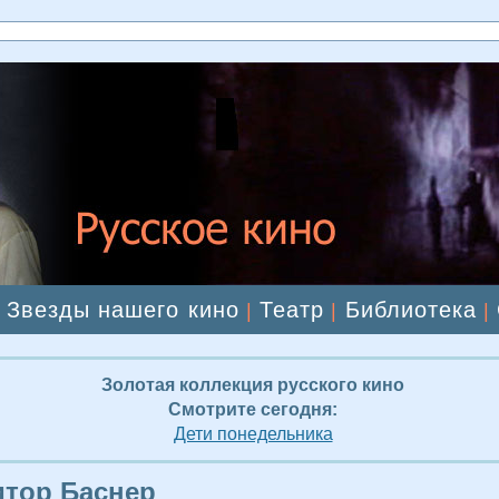
Звезды нашего кино
Театр
Библиотека
|
|
|
|
Золотая коллекция русского кино
Смотрите сегодня:
Дети понедельника
тор Баснер