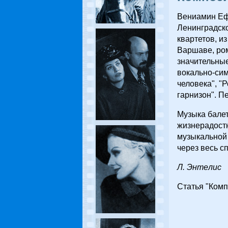
Вениамин Ефи
Ленинградско
квартетов, и
Варшаве, ром
значительные
вокально-сим
человека", "
гарнизон". П
Музыка бале
жизнерадостн
музыкальной 
через весь сп
Л. Энтeлиc
Статья "Комп