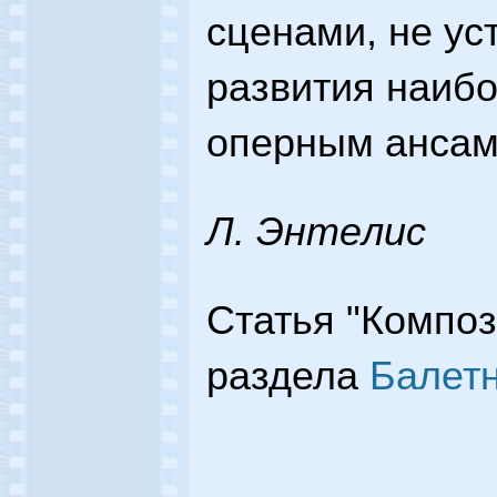
сценами, не у
развития наиб
оперным ансам
Л. Энтeлиc
Статья "Композ
раздела
Балет