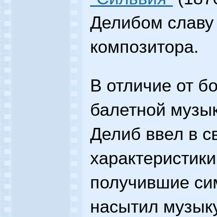
Делибом славу
композитора.
В отличие от б
балетной музык
Делиб ввел в с
характеристики
получившие си
насытил музык