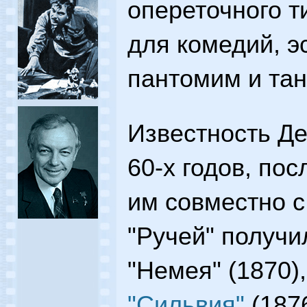
опереточного т
для комедий, э
пантомим и та
Известность Де
60-х годов, пос
им совместно с
"Ручей" получи
"Немея" (1870)
"Сильвия"
(1876