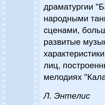
драматургии "Б
народными тан
сценами, боль
развитые музы
характеристик
лиц, построен
мелодиях "Кала
Л. Энтeлиc