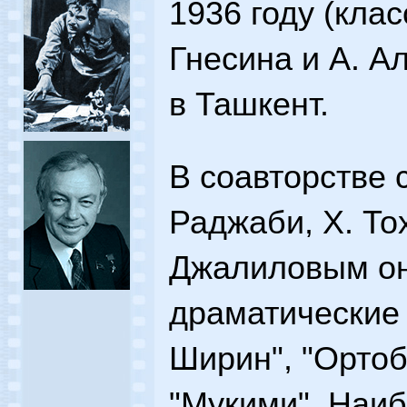
1936 году (кла
Гнесина и А. А
в Ташкент.
В соавторстве 
Раджаби, X. То
Джалиловым он
драматические 
Ширин", "Ортоб
"Мукими". Наи