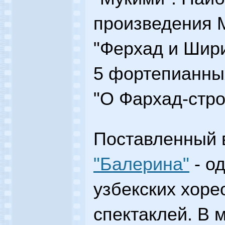
произведения 
"Ферхад и Шири
5 фортепианных
"О Фархад-стро
Поставленный в
"Балерина"
- о
узбекских хоре
спектаклей. В 