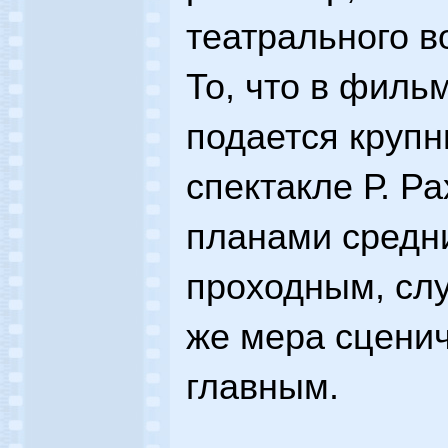
театрального 
То, что в филь
подается крупн
спектакле Р. Р
планами средн
проходным, сл
же мера сценич
главным.