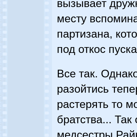
вызывает дружн
месту вспомина
партизана, кот
под откос пускае
Все так. Однак
разойтись тепе
растерять то м
братства... Так
медсестры Райк