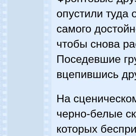
опустили туда о
самого достойн
чтобы снова рас
Поседевшие гру
вцепившись дру
На сценическом
черно-белые ск
которых беспр