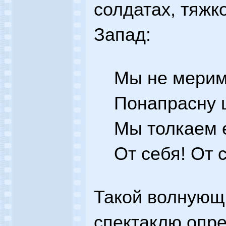
солдатах, тяжк
Запад:
Мы не мерим
Понапрасну 
Мы толкаем е
От себя! От 
Такой волнующи
спектаклю опр