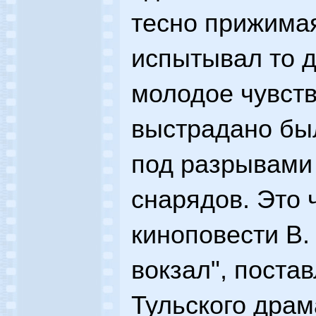
тесно прижимая
испытывал то д
молодое чувств
выстрадано был
под разрывами
снарядов. Это ч
киноповести В.
вокзал", поста
Тульского драм