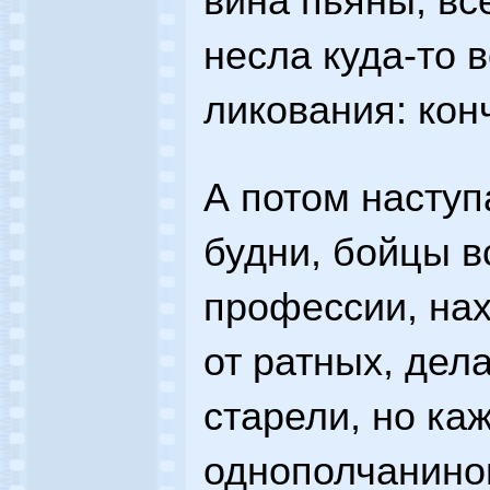
вина пьяны, вс
несла куда-то 
ликования: кон
А потом насту
будни, бойцы 
профессии, на
от ратных, дел
старели, но ка
однополчанином