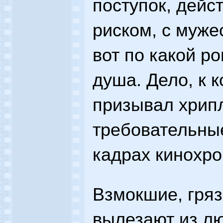
поступок, дейс
риском, с муже
вот по какой р
душа. Дело, к 
призывал хрипл
требовательные
кадрах кинохро
Взмокшие, гряз
вылезают из л