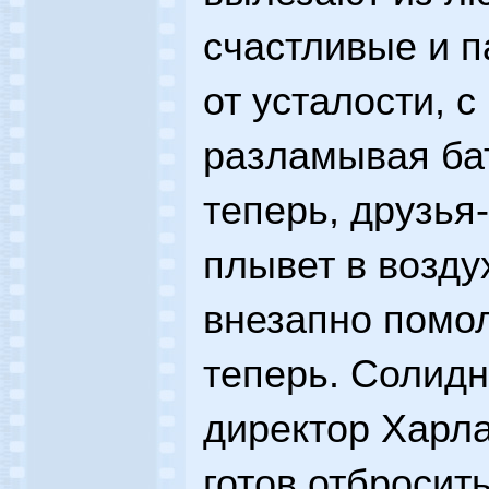
счастливые и 
от усталости, 
разламывая бат
теперь, друзья-
плывет в воздух
внезапно помо
теперь. Солид
директор Харла
готов отбросит