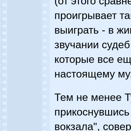
(от этого срав
проигрывает там
выиграть - в ж
звучании судеб
которые все ещ
настоящему му
Тем не менее Т
прикоснувшись 
вокзала", сове