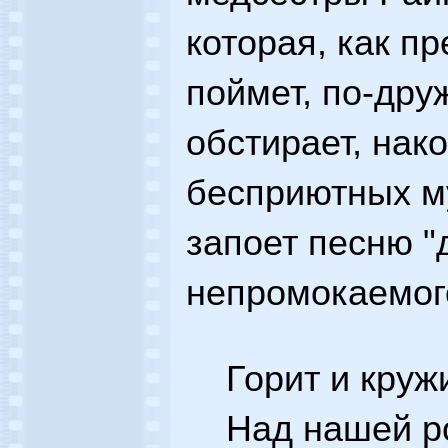
которая, как пр
поймет, по-дру
обстирает, нак
бесприютных му
запоет песню "
непромокаемог
Горит и круж
Над нашей р