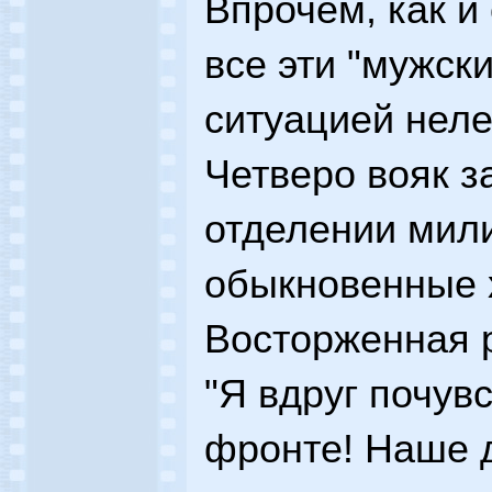
Впрочем, как и
все эти "мужск
ситуацией неле
Четверо вояк з
отделении мили
обыкновенные 
Восторженная р
"Я вдруг почув
фронте! Наше д