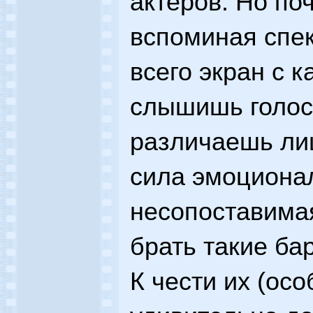
актеров. Но по
вспоминая спе
всего экран с 
слышишь голос 
различаешь лиц
сила эмоционал
несопоставимая
брать такие ба
К чести их (ос