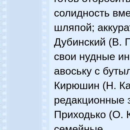
солидность вме
шляпой; аккура
Дубинский (В. 
свои нудные ин
авоську с буты
Кирюшин (Н. Ка
редакционные з
Приходько (О. 
семейные.