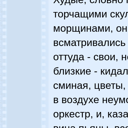
торчащими ску
морщинами, они
всматривались 
оттуда - свои, 
близкие - кидал
сминая, цветы,
в воздухе неум
оркестр, и, каз