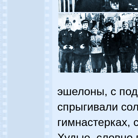
эшелоны, с под
спрыгивали со
гимнастерках, 
Худые, словно 