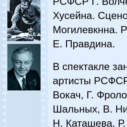
РСФСР Г. Волче
Хусейна. Сцено
Могилевкнна. Р
Е. Правдина.
В спектакле за
артисты РСФСР
Вокач, Г. Фроло
Шальных, В. Ни
Н. Каташева, Р.