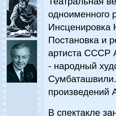
Театральная в
одноименного р
Инсценировка 
Постановка и р
артиста СССР A
- народный ху
Сумбаташвили.
произведений А
В спектакле за