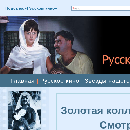
Поиск на «Русском кино»
Главная
Русское кино
Звезды нашего
|
|
Золотая колл
Смотр