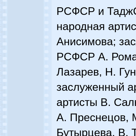
РСФСР и ТаджС
народная арти
Анисимова; за
РСФСР А. Рома
Лазарев, Н. Гу
заслуженный а
артисты В. Сал
А. Преснецов, 
Бутырцева, В. Т