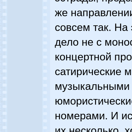
же направлении
совсем так. На
дело не с моно
концертной про
сатирические м
музыкальными 
юмористически
номерами. И ис
их несколько, х