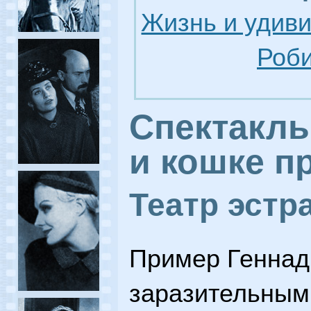
Жизнь и удив
Роби
Спектакль
и кошке п
Театр эстр
Пример Геннад
заразительным.