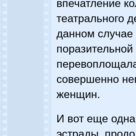
впечатление ко
театрального д
данном случае
поразительной
перевоплощала
совершенно неп
женщин.
И вот еще одна
эстрады, продо