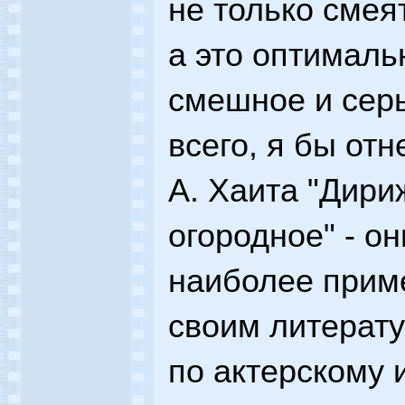
не только смея
а это оптималь
смешное и серь
всего, я бы от
А. Хаита "Дири
огородное" - о
наиболее прим
своим литерат
по актерскому 