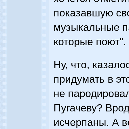
показавшую св
музыкальные п
которые поют".
Ну, что, казал
придумать в эт
не пародировал
Пугачеву? Вро
исчерпаны. А в