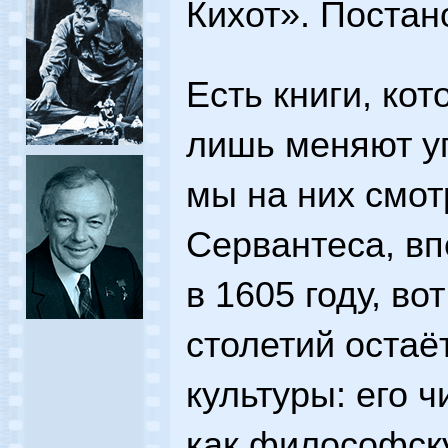
Кихот». Постан
Есть книги, ко
лишь меняют уг
мы на них смот
Сервантеса, в
в 1605 году, во
столетий оста
культуры: его 
как философску