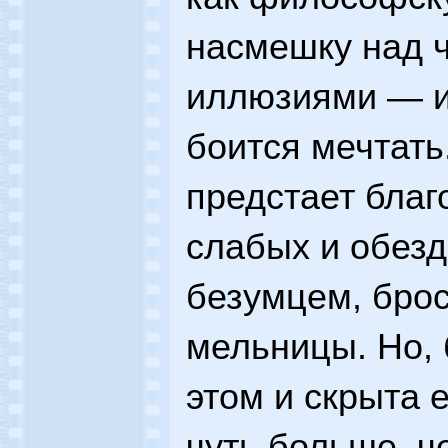
насмешку над 
иллюзиями — и 
боится мечтать
предстает бла
слабых и обез
безумцем, бро
мельницы. Но, 
этом и скрыта е
чуть больше, ч