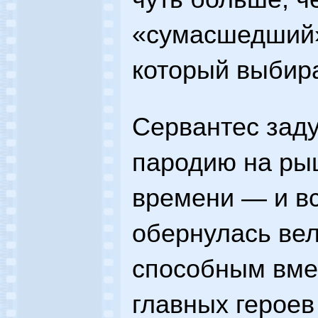
«сумасшедший»
который выбира
Сервантес зад
пародию на рыц
времени — и в
обернулась ве
способным вме
главных героев