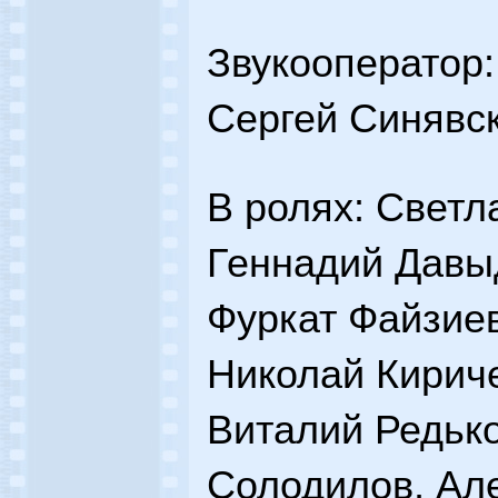
Звукооператор:
Сергей Синявс
В ролях: Светл
Геннадий Давыд
Фуркат Файзиев
Николай Кириче
Виталий Редько
Солодилов, Ал