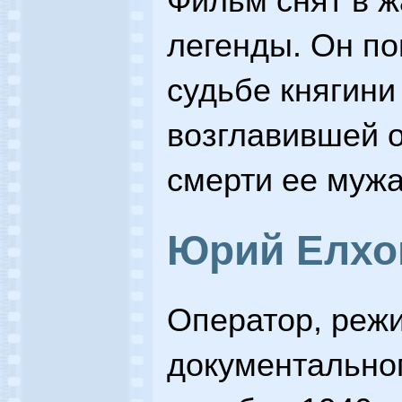
Фильм снят в ж
легенды. Он по
судьбе княгини
возглавившей о
смерти ее мужа
Юрий Елхо
Оператор, режи
документальног