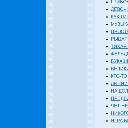
ГРИБОК
ДЕВОЧК
КАК ТИ
МУЗЫКА
ПРОСТА
РЫЦАРС
ТИХАЯ 
ФЕЛЬДМ
БУКАШК
ВЕЛИКИ
КТО-ТО
ЛИНИИ 
НА ДОЛ
ПРЕДВО
ЧЕТ-НЕ
НИКОГО
ИГРА 