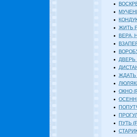
ВОСКРЕ
МУЧЕНИ
КОНДУК
ЖИТЬ Р
ВЕРА, 
ВЗАПЕР
ВОРОБУ
ДВЕРЬ 
ДИСТАН
ЖДАТЬ 
ЛЮЛЯКИ
ОКНО (
ОСЕННИ
ПОПУТЧ
ПРОГУЛ
ПУТЬ (Р
СТАРИК