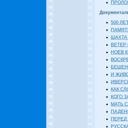
ПРОЛОМ
Документа
500 ЛЕ
ПАМЯТН
ШАХТА 
ВЕТЕР 
НОЕВ К
ВОСКРЕ
БЕШЕНЫ
И ЖИВО
ИВЕРСК
КАК СЛ
КОГО З
МАТЬ С
ПАДЕНИ
ПЕРЕД 
РУССКА