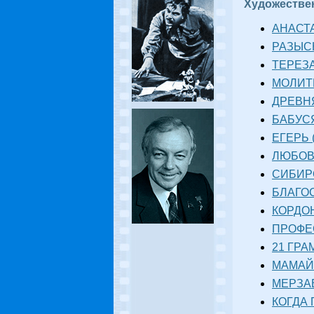
Художеств
АНАСТА
РАЗЫСК
ТЕРЕЗА
МОЛИТВ
ДРЕВНЯ
БАБУСЯ
ЕГЕРЬ (
ЛЮБОВЬ
СИБИРО
БЛАГО
КОРДОН
ПРОФЕ
21 ГРА
МАМАЙ 
МЕРЗАВ
КОГДА 