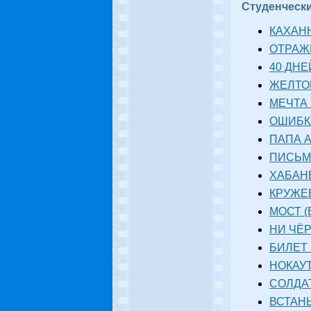
Студенческ
КАХАННЕ
ОТРАЖЕ
40 ДНЕ
ЖЕЛТОЕ
МЕЧТА 
ОШИБКА
ПАПА А
ПИСЬМО
ХАБАНЕ
КРУЖЕВ
МОСТ (
НИ ЧЁР
БИЛЕТ 
НОКАУТ
СОЛДАТ
ВСТАНЬ