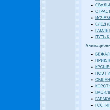
СВАДЬБ
СТРАСТ
ИСЧЕЗН
СЛЕД (
ГАМЛЕТ
ПУТЬ К
Анимацион
БЕЖАЛ 
ПРИКЛЮ
КРОШЕЧ
ПОЭТ И
ОБЩЕНИ
КОРОТК
ВАСИЛИ
ГАРМОН
ГОСТИН