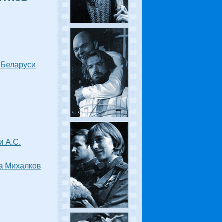
 Беларуси
и А.С.
а Михалков