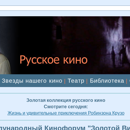
Звезды нашего кино
Театр
Библиотека
|
|
|
|
Золотая коллекция русского кино
Смотрите сегодня:
Жизнь и удивительные приключения Робинзона Крузо
ждународный Кинофорум "Золотой Ви