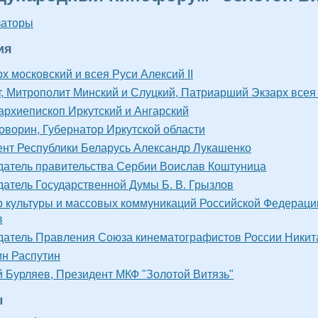
заторы
ия
х московский и всея Руси Алексий II
, Митрополит Минский и Слуцкий, Патриарший Экзарх всея
архиепископ Иркутский и Ангарский
оворин, Губернатор Иркутской области
нт Республики Беларусь Александр Лукашенко
атель правительства Сербии Воислав Коштуница
атель Государственной Думы Б. В. Грызлов
 культуры и массовых коммуникаций Российской Федераци
в
атель Правления Союза кинематографистов России Никит
н Распутин
 Бурляев, Президент МКФ "Золотой Витязь"
ы