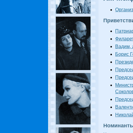
Органи
Приветств
Патриар
Филарет
Вадим, 
Борис Г
Президе
Председ
Председ
Министр
Соколо
Председ
Валенти
Николай
Номинант