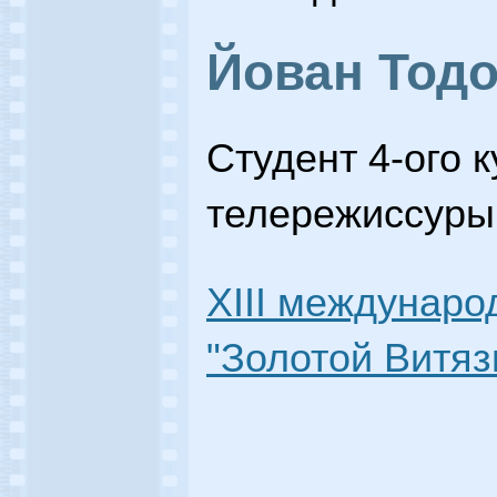
Йован Тод
Студент 4-ого 
телережиссуры
XIII междунар
"Золотой Витязь