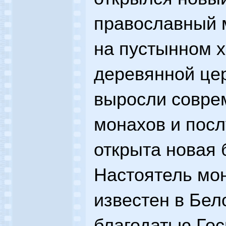
православный м
на пустынном х
деревянной це
выросли соврем
монахов и пос
открыта новая 
Настоятель мо
известен в Бел
благодатью Го