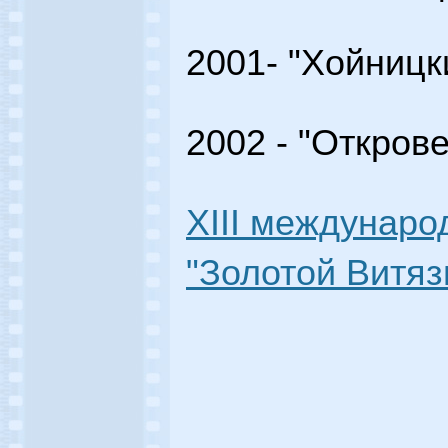
2001- "Хойницк
2002 - "Откров
XIII междунар
"Золотой Витязь