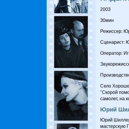
2003
30мин
Режиссер: Ю
Сценарист: 
Оператор: Иг
Звукорежисс
Производств
Село Хорошее
"Скорой помо
самолет, на 
Юрий Ши
Юрий Шиллер,
мастерскую Г