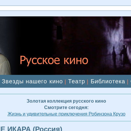
Звезды нашего кино
Театр
Библиотека
|
|
|
|
Золотая коллекция русского кино
Смотрите сегодня:
Жизнь и удивительные приключения Робинзона Крузо
 ИКАРА (Россия)