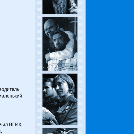
водитель
 маленький
нчил ВГИК,
,