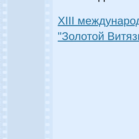
XIII междунар
"Золотой Витязь