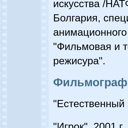
искусства /НАТ
Болгария, спец
анимационного
"Фильмовая и 
режисура".
Фильмограф
"Естественный 
"Игрок", 2001 г.