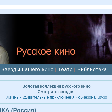
Звезды нашего кино
Театр
Библиотека
|
|
|
|
Золотая коллекция русского кино
Смотрите сегодня:
Жизнь и удивительные приключения Робинзона Крузо
КА (Россия)