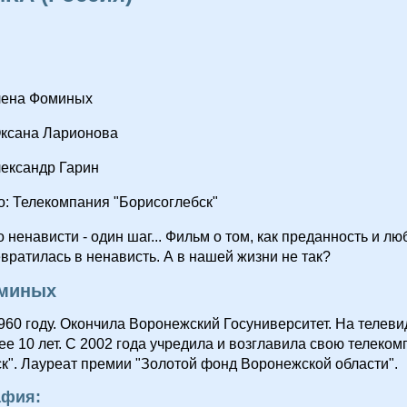
лена Фоминых
Оксана Ларионова
лександр Гарин
: Телекомпания "Борисоглебск"
о ненависти - один шаг... Фильм о том, как преданность и лю
вратилась в ненависть. А в нашей жизни не так?
миных
960 году. Окончила Воронежский Госуниверситет. На телев
ее 10 лет. С 2002 года учредила и возглавила свою телеком
к". Лауреат премии "Золотой фонд Воронежской области".
афия: