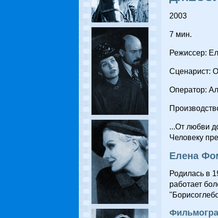
2003
7 мин.
Режиссер: Е
Сценарист: 
Оператор: А
Производство
...От любви д
Человеку пре
Елена Фо
Родилась в 1
работает бол
"Борисоглебс
Фильмогр