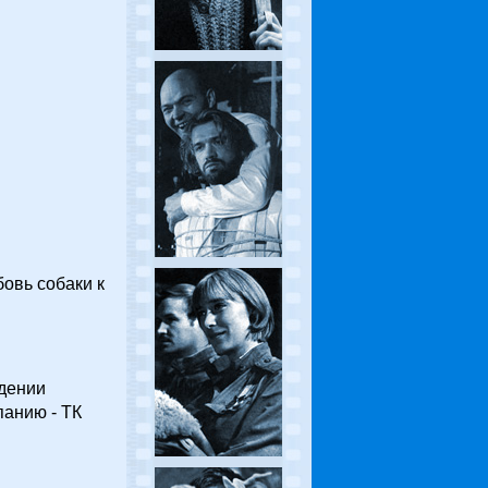
бовь собаки к
идении
панию - ТК