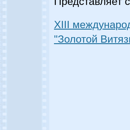
Представляет 
XIII междунар
"Золотой Витязь