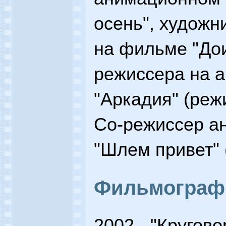
осень", худож
на фильме "Дои
режиссера на 
"Аркадия" (реж
Co-режиссер а
"Шлем привет" 
Фильмограф
2002 - "Кругово