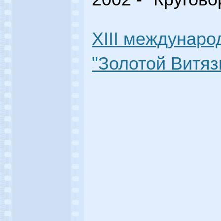
XIII междунар
"Золотой Витязь